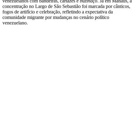
venezuelanos com bandeiras, cartazes e
buzinaço
. Já em Manaus, a
concentração no Largo de São Sebastião foi marcada por cânticos,
fogos de artifício e celebração, refletindo a expectativa da
comunidade migrante por mudanças no cenário político
venezuelano.