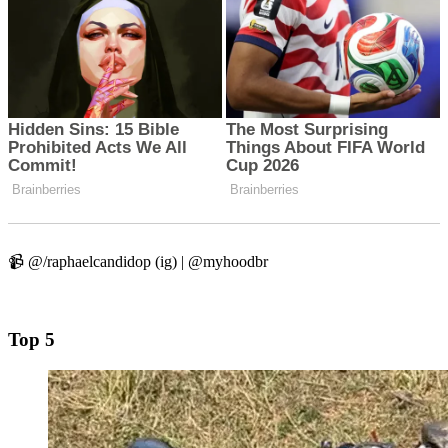
📹 @/raphaelcandidop (ig) | @myhoodbr
Top 5