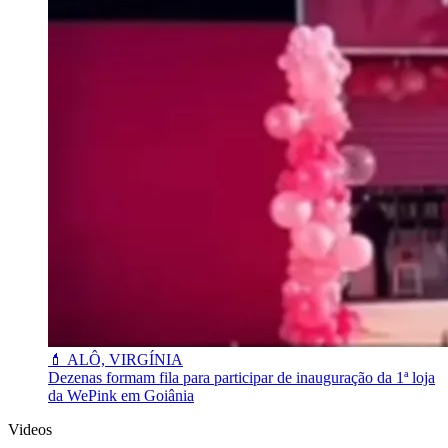
💄 ALÔ, VIRGÍNIA
Dezenas formam fila para participar de inauguração da 1ª loja
da WePink em Goiânia
Videos