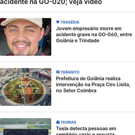
acidente na GO-020; veja vídeo
🖤 TRAGÉDIA
Jovem empresário morre em
acidente grave na GO-060, entre
Goiânia e Trindade
🚧 TRÂNSITO
Prefeitura de Goiânia realiza
intervenção na Praça Ciro Lisita,
no Setor Coimbra
👻 TEORIAS
Tesla detecta pessoas em
cemitério vazio e assusta