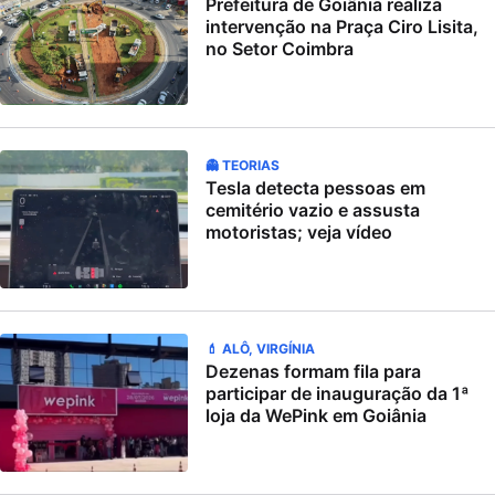
Prefeitura de Goiânia realiza
intervenção na Praça Ciro Lisita,
no Setor Coimbra
👻 TEORIAS
Tesla detecta pessoas em
cemitério vazio e assusta
motoristas; veja vídeo
💄 ALÔ, VIRGÍNIA
Dezenas formam fila para
participar de inauguração da 1ª
loja da WePink em Goiânia