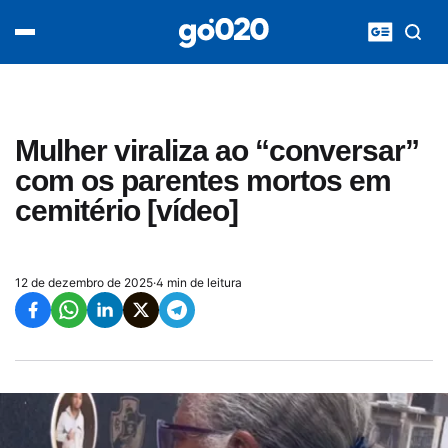
Home
acontece agora
política
esporte
entretenimento
Mulher viraliza ao “conversar”
vídeos
com os parentes mortos em
pod020
cemitério [vídeo]
12 de dezembro de 2025
·
4 min de leitura