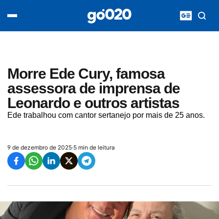
Home
acontece agora
política
esporte
entretenimento
Morre Ede Cury, famosa
vídeos
assessora de imprensa de
pod020
Leonardo e outros artistas
Ede trabalhou com cantor sertanejo por mais de 25 anos.
9 de dezembro de 2025
·
5 min de leitura