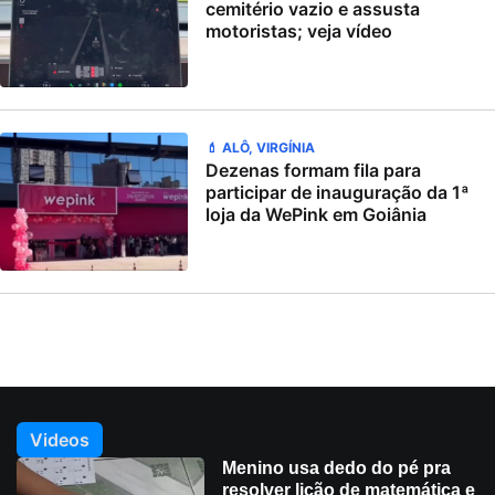
cemitério vazio e assusta
motoristas; veja vídeo
💄 ALÔ, VIRGÍNIA
Dezenas formam fila para
participar de inauguração da 1ª
loja da WePink em Goiânia
Videos
Menino usa dedo do pé pra
resolver lição de matemática e