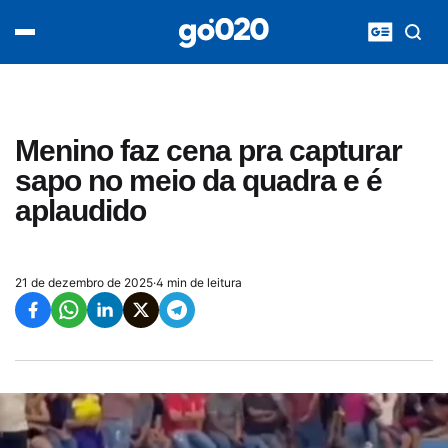
Home
acontece agora
política
esporte
entretenimento
Menino faz cena pra capturar
vídeos
sapo no meio da quadra e é
pod020
aplaudido
21 de dezembro de 2025
·
4 min de leitura