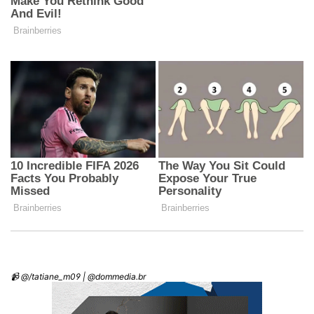
📹 @/tatiane_m09 | @dommedia.br