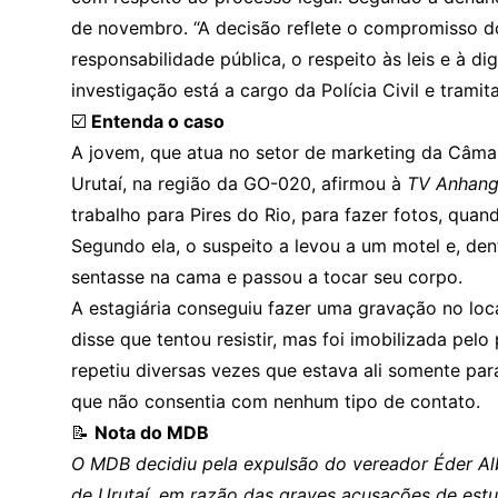
de novembro. “A decisão reflete o compromisso do
responsabilidade pública, o respeito às leis e à di
investigação está a cargo da Polícia Civil e trami
☑️
Entenda o caso
A jovem, que atua no setor de marketing da Câma
Urutaí, na região da GO-020, afirmou à
TV Anhang
trabalho para Pires do Rio, para fazer fotos, quan
Segundo ela, o suspeito a levou a um motel e, de
sentasse na cama e passou a tocar seu corpo.
A estagiária conseguiu fazer uma gravação no local
disse que tentou resistir, mas foi imobilizada pel
repetiu diversas vezes que estava ali somente par
que não consentia com nenhum tipo de contato.
📝
Nota do MDB
O MDB decidiu pela expulsão do vereador Éder Al
de Urutaí, em razão das graves acusações de est