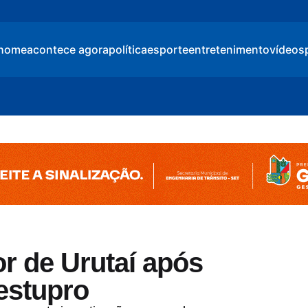
home
acontece agora
política
esporte
entretenimento
vídeos
r de Urutaí após
 estupro