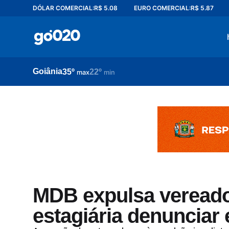
DÓLAR COMERCIAL:
R$ 5.08
EURO COMERCIAL:
R$ 5.87
Home
acontece agora
política
Goiânia
35º
22º
esporte
max
min
entretenimento
vídeos
pod020
MDB expulsa vereado
estagiária denunciar