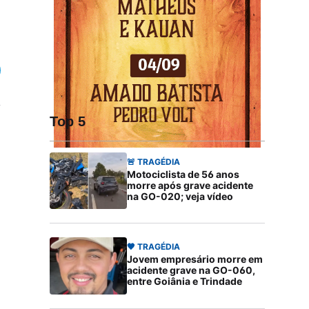
Top 5
🚨 TRAGÉDIA
Motociclista de 56 anos
morre após grave acidente
na GO-020; veja vídeo
🖤 TRAGÉDIA
Jovem empresário morre em
acidente grave na GO-060,
entre Goiânia e Trindade