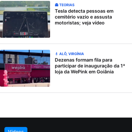
👻 TEORIAS
Tesla detecta pessoas em
cemitério vazio e assusta
motoristas; veja vídeo
💄 ALÔ, VIRGÍNIA
Dezenas formam fila para
participar de inauguração da 1ª
loja da WePink em Goiânia
Videos