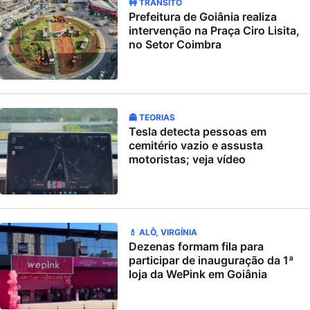
🚧 TRÂNSITO
Prefeitura de Goiânia realiza
intervenção na Praça Ciro Lisita,
no Setor Coimbra
👻 TEORIAS
Tesla detecta pessoas em
cemitério vazio e assusta
motoristas; veja vídeo
💄 ALÔ, VIRGÍNIA
Dezenas formam fila para
participar de inauguração da 1ª
loja da WePink em Goiânia