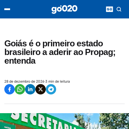
Home
acontece agora
política
esporte
entretenimento
Goiás é o primeiro estado
vídeos
brasileiro a aderir ao Propag;
pod020
entenda
28 de dezembro de 2026
·
3 min de leitura