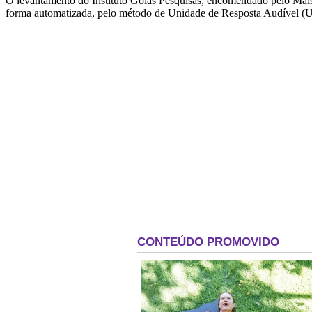
O levantamento do Instituto Goiás Pesquisas, encomendado pelo Mais 
forma automatizada, pelo método de Unidade de Resposta Audível (UR