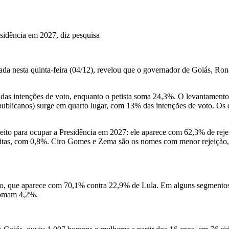
gada nesta quinta-feira (04/12), revelou que o governador de Goiás, Ron
 das intenções de voto, enquanto o petista soma 24,3%. O levantamen
Republicanos) surge em quarto lugar, com 13% das intenções de voto. O
eito para ocupar a Presidência em 2027: ele aparece com 62,3% de rej
reitas, com 0,8%. Ciro Gomes e Zema são os nomes com menor rejeição,
do, que aparece com 70,1% contra 22,9% de Lula. Em alguns segmentos,
somam 4,2%.