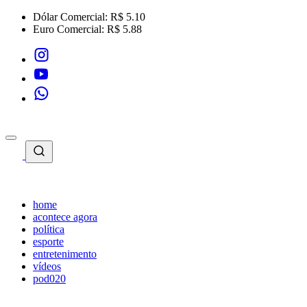
Dólar Comercial:
R$ 5.10
Euro Comercial:
R$ 5.88
home
acontece agora
política
esporte
entretenimento
vídeos
pod020