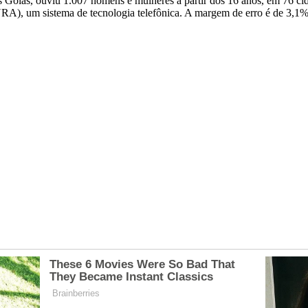
Goiás, ouviu 1.007 homens e mulheres a partir dos 16 anos, em 76 cida
A), um sistema de tecnologia telefônica. A margem de erro é de 3,1%