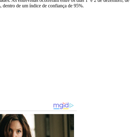
des. As entrevistas ocorreram entre os dias 1º e 2 de dezembro, de
, dentro de um índice de confiança de 95%.