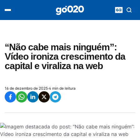
Home
acontece agora
política
esporte
entretenimento
“Não cabe mais ninguém”:
vídeos
Vídeo ironiza crescimento da
pod020
capital e viraliza na web
16 de dezembro de 2025
·
4 min de leitura