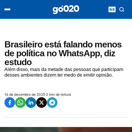
Home
acontece agora
política
esporte
entretenimento
Brasileiro está falando menos
vídeos
de política no WhatsApp, diz
pod020
estudo
Além disso, mais da metade das pessoas que participam
desses ambientes dizem ter medo de emitir opinião.
16 de dezembro de 2025
·
2 min de leitura