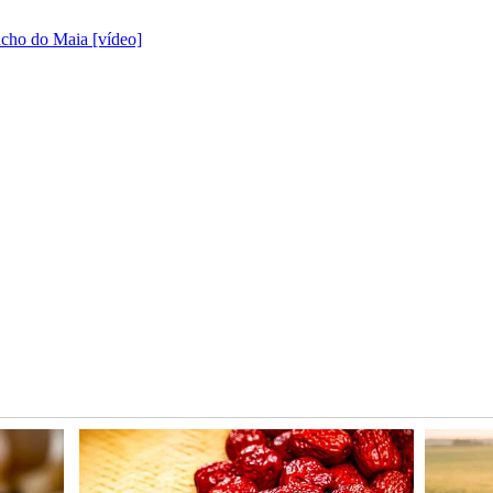
cho do Maia [vídeo]