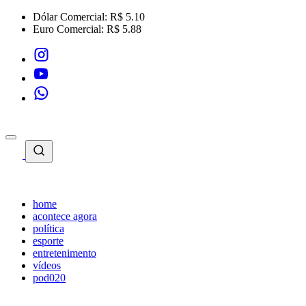
Dólar Comercial:
R$ 5.10
Euro Comercial:
R$ 5.88
home
acontece agora
política
esporte
entretenimento
vídeos
pod020