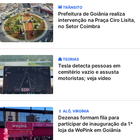
🚧 TRÂNSITO
Prefeitura de Goiânia realiza
intervenção na Praça Ciro Lisita,
no Setor Coimbra
👻 TEORIAS
Tesla detecta pessoas em
cemitério vazio e assusta
motoristas; veja vídeo
💄 ALÔ, VIRGÍNIA
Dezenas formam fila para
participar de inauguração da 1ª
loja da WePink em Goiânia