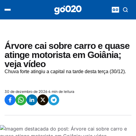
Home
acontece agora
política
esporte
entretenimento
Árvore cai sobre carro e quase
vídeos
atinge motorista em Goiânia;
pod020
veja vídeo
Chuva forte atingiu a capital na tarde desta terça (30/12).
30 de dezembro de 2026
·
4 min de leitura