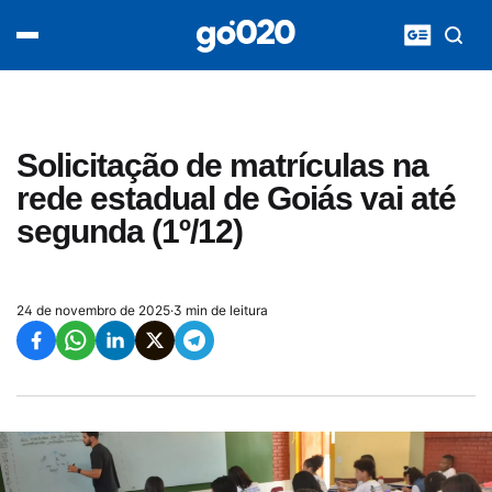
Home
acontece agora
política
esporte
entretenimento
Solicitação de matrículas na
vídeos
rede estadual de Goiás vai até
pod020
segunda (1º/12)
24 de novembro de 2025
·
3 min de leitura