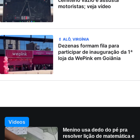
cemitério vazio e assusta
motoristas; veja vídeo
💄 ALÔ, VIRGÍNIA
Dezenas formam fila para
participar de inauguração da 1ª
loja da WePink em Goiânia
Videos
Menino usa dedo do pé pra
resolver lição de matemática e