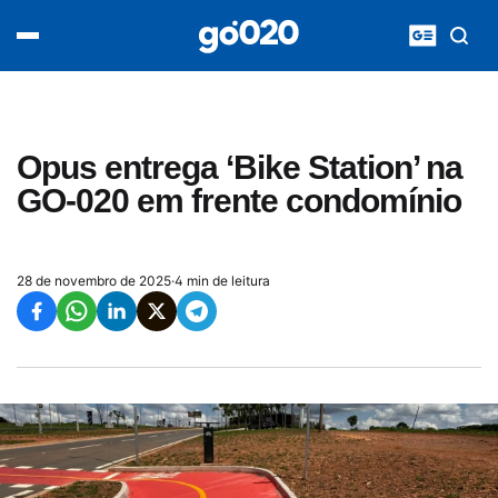
Home
acontece agora
política
esporte
entretenimento
Opus entrega ‘Bike Station’ na
vídeos
GO-020 em frente condomínio
pod020
28 de novembro de 2025
·
4 min de leitura