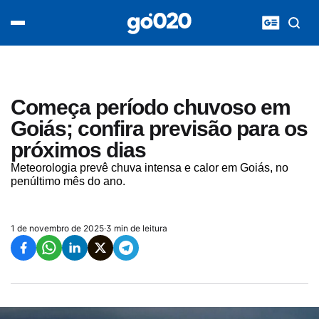
Home
acontece agora
política
esporte
entretenimento
Começa período chuvoso em
vídeos
Goiás; confira previsão para os
pod020
próximos dias
Meteorologia prevê chuva intensa e calor em Goiás, no
penúltimo mês do ano.
1 de novembro de 2025
·
3 min de leitura