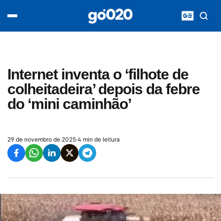
Home
acontece agora
política
esporte
entretenimento
Internet inventa o ‘filhote de
vídeos
colheitadeira’ depois da febre
pod020
do ‘mini caminhão’
29 de novembro de 2025
·
4 min de leitura