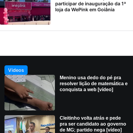
participar de inauguração da 1ª
loja da WePink em Goiânia
Videos
Menino usa dedo do pé pra
resolver lição de matemática e
conquista a web [vídeo]
Cleitinho volta atrás e pede
pra ser candidato ao governo
de MG; partido nega [vídeo]