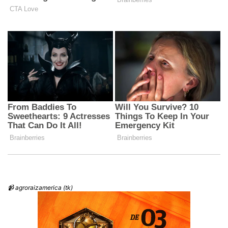
📹 agroraizamerica (tk)