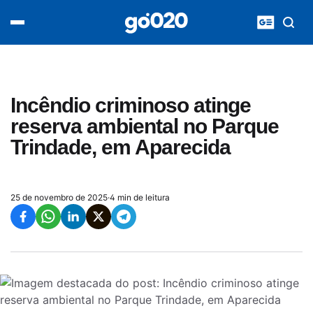
Home
acontece agora
política
esporte
entretenimento
Incêndio criminoso atinge
vídeos
reserva ambiental no Parque
pod020
Trindade, em Aparecida
25 de novembro de 2025
·
4 min de leitura