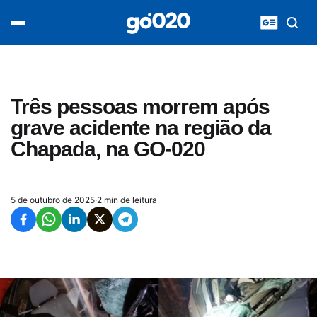
Home
acontece agora
política
esporte
entretenimento
Três pessoas morrem após
vídeos
grave acidente na região da
pod020
Chapada, na GO-020
5 de outubro de 2025
·
2 min de leitura