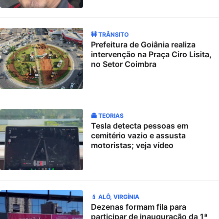
🚧 TRÂNSITO
Prefeitura de Goiânia realiza
intervenção na Praça Ciro Lisita,
no Setor Coimbra
👻 TEORIAS
Tesla detecta pessoas em
cemitério vazio e assusta
motoristas; veja vídeo
💄 ALÔ, VIRGÍNIA
Dezenas formam fila para
participar de inauguração da 1ª