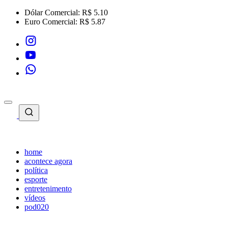
Dólar Comercial:
R$ 5.10
Euro Comercial:
R$ 5.87
home
acontece agora
política
esporte
entretenimento
vídeos
pod020