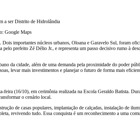
oto: Google Maps
. Dois importantes núcleos urbanos, Oloana e Garavelo Sul, foram ofici
a pelo prefeito Zé Délio Jr., e representa um passo decisivo rumo à de
urbano da cidade, além de uma demanda pela proximidade do poder públi
as, levar mais investimentos e planejar o futuro de forma mais eficient
a-feira (16/10), em cerimônia realizada na Escola Geraldo Batista. Dur
ansformar o cenário local.
strução de casas populares, implantação de calçadas, instalação de ilu
pleta, revivendo tudo. Essa conquista é um reconhecimento a uma comun