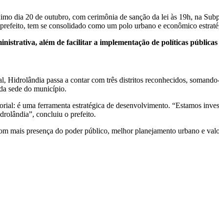
imo dia 20 de outubro, com cerimônia de sanção da lei às 19h, na Subp
o prefeito, tem se consolidado como um polo urbano e econômico estraté
nistrativa, além de facilitar a implementação de políticas públic
al, Hidrolândia passa a contar com três distritos reconhecidos, somando
 da sede do município.
torial: é uma ferramenta estratégica de desenvolvimento. “Estamos inve
drolândia”, concluiu o prefeito.
 com mais presença do poder público, melhor planejamento urbano e val