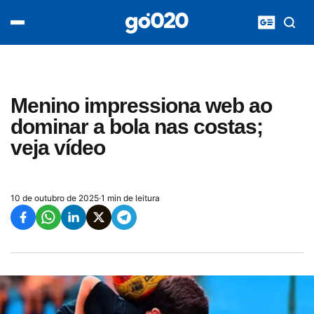
Home
acontece agora
política
esporte
entretenimento
Menino impressiona web ao
vídeos
dominar a bola nas costas;
pod020
veja vídeo
10 de outubro de 2025
·
1 min de leitura