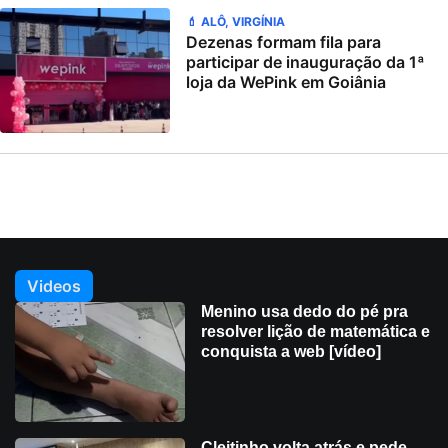
💄 ALÔ, VIRGÍNIA
Dezenas formam fila para
participar de inauguração da 1ª
loja da WePink em Goiânia
Videos
Menino usa dedo do pé pra
resolver lição de matemática e
conquista a web [vídeo]
Cleitinho volta atrás e pede