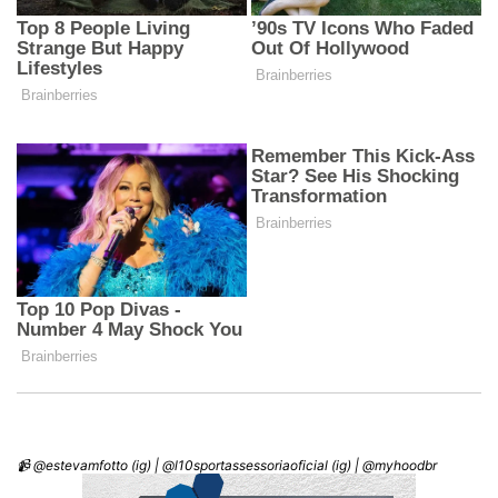
📹 @estevamfotto (ig) | @l10sportassessoriaoficial (ig) | @myhoodbr