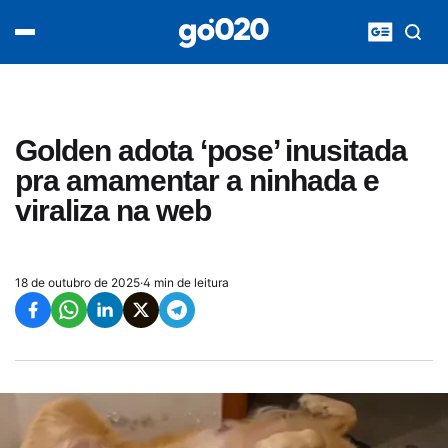
Home
acontece agora
política
esporte
entretenimento
Golden adota ‘pose’ inusitada
vídeos
pra amamentar a ninhada e
pod020
viraliza na web
18 de outubro de 2025
·
4 min de leitura