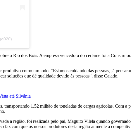
go020)
sobre o Rio dos Bois. A empresa vencedora do certame foi a Construto
or produtivo como um todo. “Estamos cuidando das pessoas, já pensaram 
buscar soluções que dê qualidade devido às pessoas”, disse Caiado.
sta até Silvânia
 transportando 1,52 milhão de toneladas de cargas agrícolas. Com a p
no.
vada a região, foi realizada pelo pai, Maguito Vilela quando governad
isso faz com que os nossos produtores desta região aumente a competit