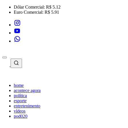
Dólar Comercial:
R$ 5.12
Euro Comercial:
R$ 5.91
home
acontece agora
política
esporte
entretenimento
vídeos
pod020