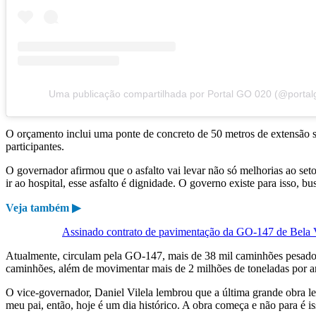
Uma publicação compartilhada por Portal GO 020 (@portal
O orçamento inclui uma ponte de concreto de 50 metros de extensão 
participantes.
O governador afirmou que o asfalto vai levar não só melhorias ao set
ir ao hospital, esse asfalto é dignidade. O governo existe para isso, 
Veja também ▶
Assinado contrato de pavimentação da GO-147 de Bela Vi
Atualmente, circulam pela GO-147, mais de 38 mil caminhões pesados,
caminhões, além de movimentar mais de 2 milhões de toneladas por a
O vice-governador, Daniel Vilela lembrou que a última grande obra le
meu pai, então, hoje é um dia histórico. A obra começa e não para é 