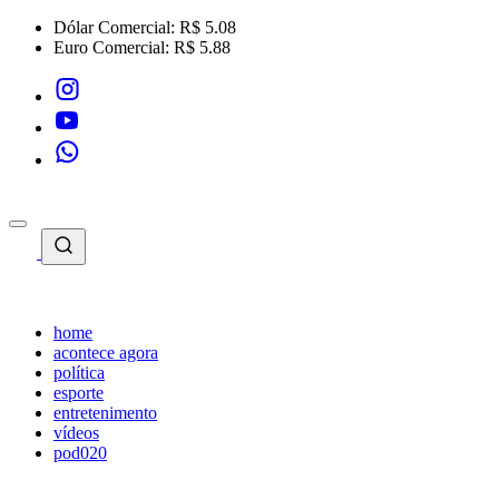
Dólar Comercial:
R$ 5.08
Euro Comercial:
R$ 5.88
home
acontece agora
política
esporte
entretenimento
vídeos
pod020