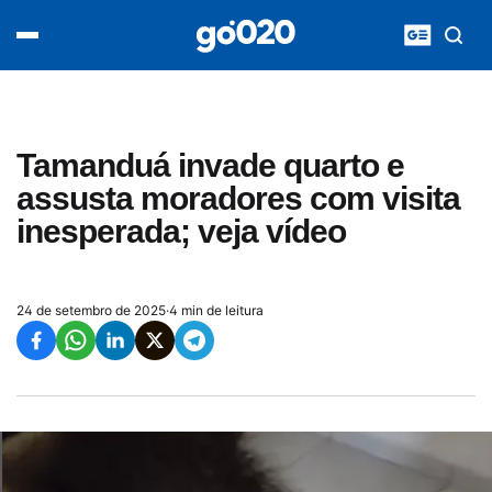
Home
acontece agora
política
esporte
entretenimento
Tamanduá invade quarto e
vídeos
assusta moradores com visita
pod020
inesperada; veja vídeo
24 de setembro de 2025
·
4 min de leitura