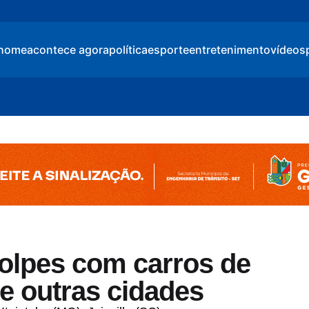
home
acontece agora
política
esporte
entretenimento
vídeos
olpes com carros de
 e outras cidades