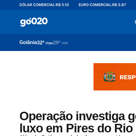
DÓLAR COMERCIAL:
R$ 5.10
EURO COMERCIAL:
R$ 5.87
Home
acontece agora
política
Goiânia
32º
29º
esporte
max
min
entretenimento
vídeos
pod020
Operação investiga g
luxo em Pires do Rio