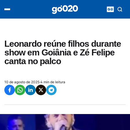
Home
acontece agora
política
esporte
entretenimento
Leonardo reúne filhos durante
vídeos
show em Goiânia e Zé Felipe
pod020
canta no palco
10 de agosto de 2025
·
4 min de leitura