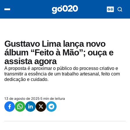
Home
acontece agora
política
esporte
entretenimento
Gusttavo Lima lança novo
vídeos
álbum “Feito à Mão”; ouça e
pod020
assista agora
A proposta é aproximar o público do processo criativo e
transmitir a essência de um trabalho artesanal, feito com
dedicação e cuidado.
13 de agosto de 2025
·
5 min de leitura