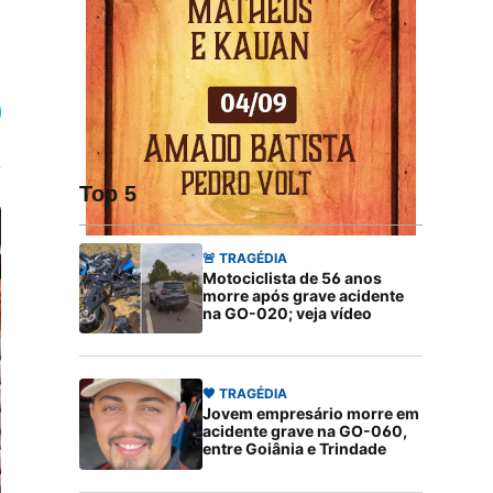
Top 5
🚨 TRAGÉDIA
Motociclista de 56 anos
morre após grave acidente
na GO-020; veja vídeo
🖤 TRAGÉDIA
Jovem empresário morre em
acidente grave na GO-060,
entre Goiânia e Trindade