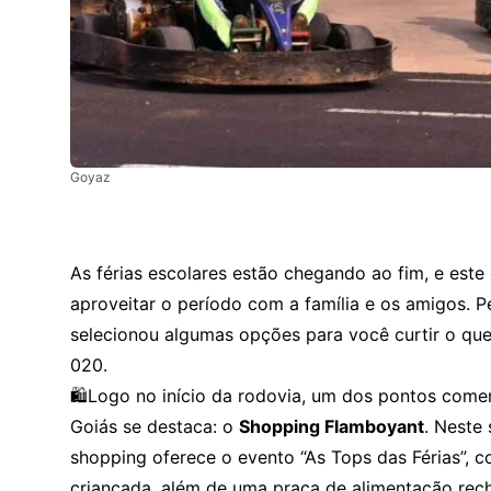
Goyaz
As férias escolares estão chegando ao fim, e este 
aproveitar o período com a família e os amigos. 
selecionou algumas opções para você curtir o qu
020.
🛍️Logo no início da rodovia, um dos pontos come
Goiás se destaca: o
Shopping Flamboyant
. Neste
shopping oferece o evento “As Tops das Férias”, c
criançada, além de uma praça de alimentação rec