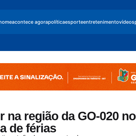
home
acontece agora
política
esporte
entretenimento
vídeos
er na região da GO-020 no
a de férias