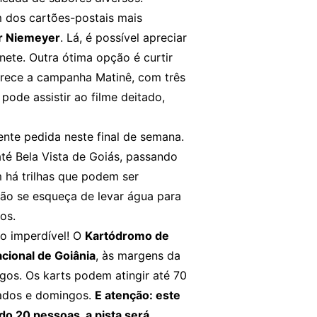
 dos cartões-postais mais
ar Niemeyer
. Lá, é possível apreciar
inete. Outra ótima opção é curtir
erece a campanha Matinê, com três
pode assistir ao filme deitado,
nte pedida neste final de semana.
té Bela Vista de Goiás, passando
 há trilhas que podem ser
ão se esqueça de levar água para
os.
o imperdível! O
Kartódromo de
cional de Goiânia
, às margens da
gos. Os karts podem atingir até 70
bados e domingos.
E atenção: este
o 20 pessoas, a pista será