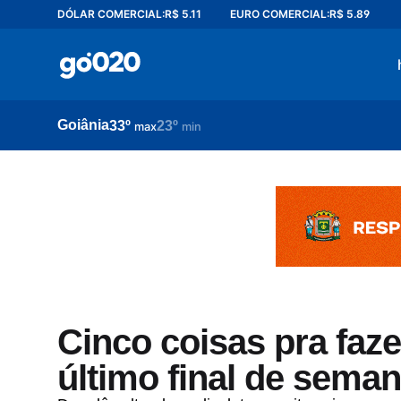
DÓLAR COMERCIAL:
R$ 5.11
EURO COMERCIAL:
R$ 5.89
Home
acontece agora
política
Goiânia
33º
23º
esporte
max
min
entretenimento
vídeos
pod020
Cinco coisas pra faz
último final de seman