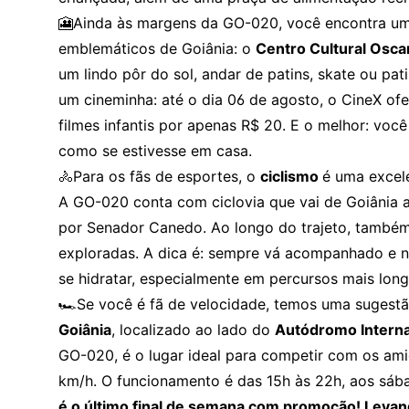
🎦Ainda às margens da GO-020, você encontra um
emblemáticos de Goiânia: o
Centro Cultural Osc
um lindo pôr do sol, andar de patins, skate ou pat
um cineminha: até o dia 06 de agosto, o CineX of
filmes infantis por apenas R$ 20. E o melhor: você 
como se estivesse em casa.
🚴Para os fãs de esportes, o
ciclismo
é uma excele
A GO-020 conta com ciclovia que vai de Goiânia a
por Senador Canedo. Ao longo do trajeto, também
exploradas. A dica é: sempre vá acompanhado e n
se hidratar, especialmente em percursos mais long
🏎️Se você é fã de velocidade, temos uma sugestã
Goiânia
, localizado ao lado do
Autódromo Interna
GO-020, é o lugar ideal para competir com os ami
km/h. O funcionamento é das 15h às 22h, aos sá
é o último final de semana com promoção! Levand