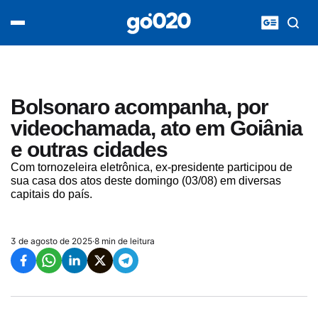
Home
acontece agora
política
esporte
entretenimento
Bolsonaro acompanha, por
vídeos
videochamada, ato em Goiânia
pod020
e outras cidades
Com tornozeleira eletrônica, ex-presidente participou de
sua casa dos atos deste domingo (03/08) em diversas
capitais do país.
3 de agosto de 2025
·
8 min de leitura