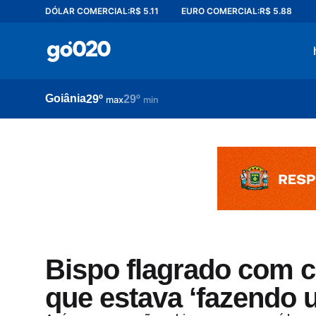
DÓLAR COMERCIAL:
R$ 5.11
EURO COMERCIAL:
R$ 5.88
Home
acontece agora
política
Goiânia
29º
29º
esporte
max
min
entretenimento
vídeos
pod020
Bispo flagrado com ca
que estava ‘fazendo 