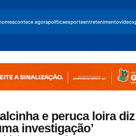
home
acontece agora
política
esporte
entretenimento
vídeos
lcinha e peruca loira diz
uma investigação’