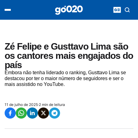
Home
acontece agora
política
esporte
entretenimento
Zé Felipe e Gusttavo Lima são
vídeos
os cantores mais engajados do
pod020
país
Embora não tenha liderado o ranking, Gusttavo Lima se
destacou por ter o maior número de seguidores e ser o
mais assistido no YouTube.
11 de julho de 2025
·
2 min de leitura