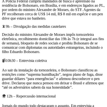
A Polícia Federal cumpriu mandados de busca e apreensão na
residência de Bolsonaro, em Brasília, e em endereços ligados ao PL,
por ordem do ministro Alexandre de Moraes, do STF. Agentes da
PF recolheram cerca de US$ 14 mil, R$ 8 mil em espécie e um pen
drive que estava no banheiro.
📵9h – Divulgação das medidas cautelares
Decisão do ministro Alexandre de Moraes impôs tornozeleira
eletrônica, recolhimento domiciliar das 19h às 7h (e integral aos fins
de semana), bloqueio de redes sociais e proibiu Bolsonaro de se
comunicar com diplomatas ou autoridades estrangeiras, incluindo o
filho Eduardo Bolsonaro.
📹10h30 – Entrevista coletiva
Ao sair da instalação da tornozeleira, o Bolsonaro classificou as
restrições como “suprema humilhação”, negou plano de fuga, disse
guardar dólares “para emergências” e afirmou desconhecer o pen
drive. Declarou que nunca pensou em deixar o Brasil e afirmou que
“até os adversários sabem da sua honestidade”.
🌍 12h – Repercussão internacional
Jornais do mundo todo destacaram o assunto. Em entrevista a