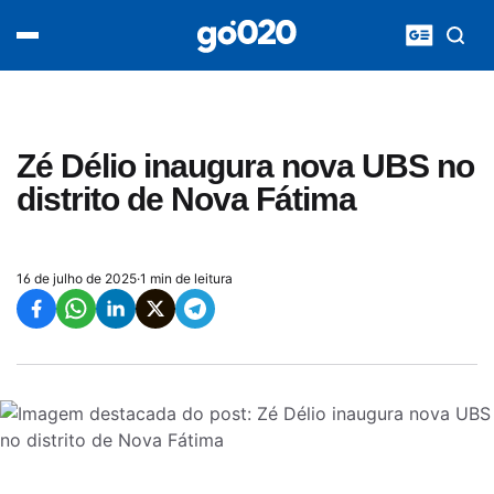
Home
acontece agora
política
esporte
entretenimento
Zé Délio inaugura nova UBS no
vídeos
distrito de Nova Fátima
pod020
16 de julho de 2025
·
1 min de leitura