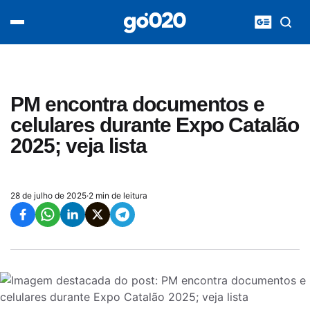
Home
acontece agora
política
esporte
entretenimento
PM encontra documentos e
vídeos
celulares durante Expo Catalão
pod020
2025; veja lista
28 de julho de 2025
·
2 min de leitura