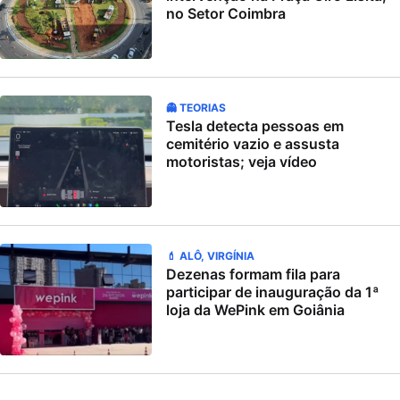
no Setor Coimbra
👻 TEORIAS
Tesla detecta pessoas em
cemitério vazio e assusta
motoristas; veja vídeo
💄 ALÔ, VIRGÍNIA
Dezenas formam fila para
participar de inauguração da 1ª
loja da WePink em Goiânia