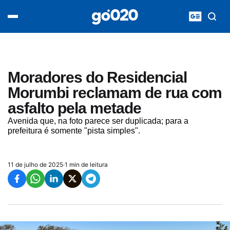
Home
acontece agora
política
esporte
entretenimento
Moradores do Residencial
vídeos
Morumbi reclamam de rua com
pod020
asfalto pela metade
Avenida que, na foto parece ser duplicada; para a
prefeitura é somente "pista simples".
11 de julho de 2025
·
1 min de leitura