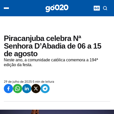
Home
acontece agora
política
esporte
entretenimento
Piracanjuba celebra Nª
vídeos
Senhora D’Abadia de 06 a 15
pod020
de agosto
Neste ano, a comunidade católica comemora a 194ª
edição da festa.
29 de julho de 2025
·
5 min de leitura