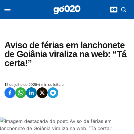
Home
acontece agora
política
esporte
entretenimento
Aviso de férias em lanchonete
vídeos
de Goiânia viraliza na web: “Tá
pod020
certa!”
12 de julho de 2025
·
4 min de leitura