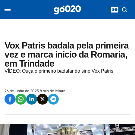
Home
acontece agora
política
esporte
entretenimento
Vox Patris badala pela primeira
vídeos
vez e marca início da Romaria,
pod020
em Trindade
VÍDEO: Ouça o primeiro badalar do sino Vox Patris
26 de junho de 2025
·
8 min de leitura