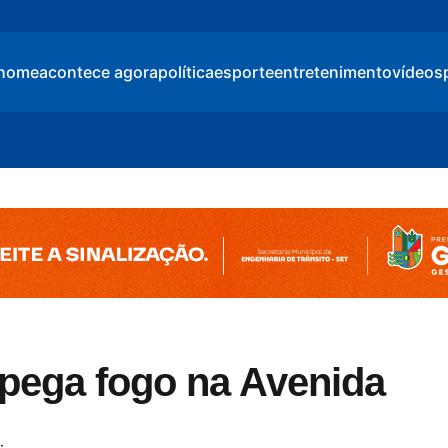
home
acontece agora
política
esporte
entretenimento
vídeos
pega fogo na Avenida