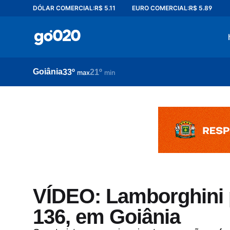
DÓLAR COMERCIAL:
R$ 5.11
EURO COMERCIAL:
R$ 5.89
Home
acontece agora
política
Goiânia
33º
21º
esporte
max
min
entretenimento
vídeos
pod020
VÍDEO: Lamborghini 
136, em Goiânia