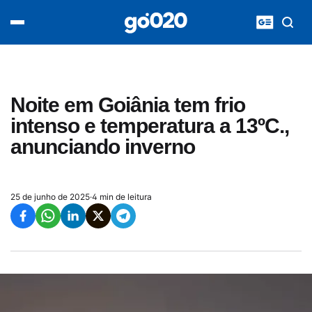
Home
acontece agora
política
esporte
entretenimento
Noite em Goiânia tem frio
vídeos
intenso e temperatura a 13ºC.,
pod020
anunciando inverno
25 de junho de 2025
·
4 min de leitura