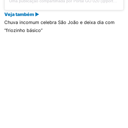
Uma publicação compartilhada por Portal GO 020 (@portalgo020)
Veja também ▶
Chuva incomum celebra São João e deixa dia com
“friozinho básico”