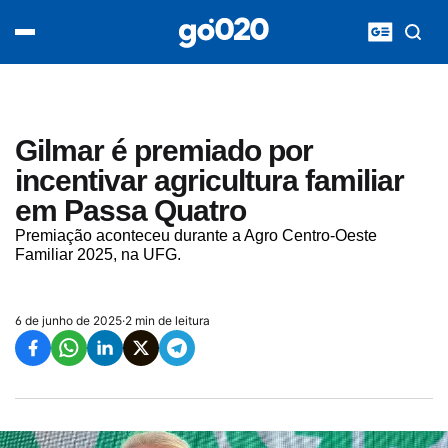
Home
acontece agora
política
esporte
entretenimento
Gilmar é premiado por
vídeos
incentivar agricultura familiar
pod020
em Passa Quatro
Premiação aconteceu durante a Agro Centro-Oeste
Familiar 2025, na UFG.
6 de junho de 2025
·
2 min de leitura