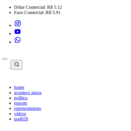
Dólar Comercial:
R$ 5.12
Euro Comercial:
R$ 5.91
home
acontece agora
política
esporte
entretenimento
vídeos
pod020