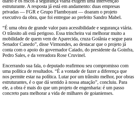
diário e os riscos à segurança viária exigem uma intervenção
estruturante. A resposta já está em andamento: duas empresas
privadas — FGR e Grupo Flamboyant — doaram o projeto
executivo da obra, que foi entregue ao prefeito Sandro Mabel.
“É uma obra de grande valor para acessibilidade e segurança viária.
O trânsito ali está perigoso. Essa trincheira vai melhorar muito a
mobilidade de quem vem de Aparecida, cruza Goiânia e segue para
Senador Canedo”, disse Virmondes, ao destacar que o projeto já
conta com o apoio do governador Caiado, do presidente da Goinfra,
Pedro Sales, e da vereadora Rose Cruvinel.
Encerrando sua fala, o deputado reafirmou seu compromisso com
uma política de resultados. “É a vontade de fazer a diferença que
nos permite estar na política. Lutar por um trânsito melhor, por obras
estruturantes, é o que dá sentido à nossa atuação”, concluiu. Para
ele, a obra é mais do que um projeto de engenharia: é um passo
concreto para melhorar a vida de milhares de goianienses.