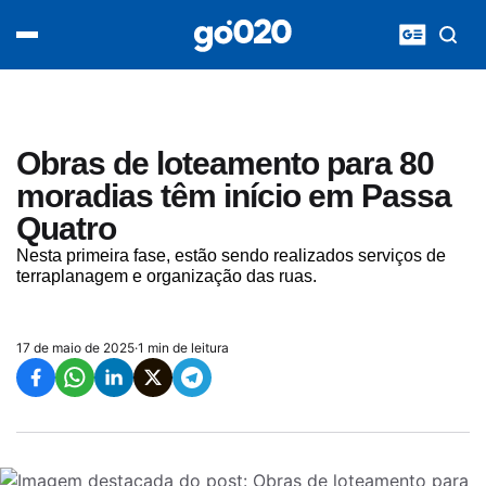
Home
acontece agora
política
esporte
entretenimento
Obras de loteamento para 80
vídeos
moradias têm início em Passa
pod020
Quatro
Nesta primeira fase, estão sendo realizados serviços de
terraplanagem e organização das ruas.
17 de maio de 2025
·
1 min de leitura