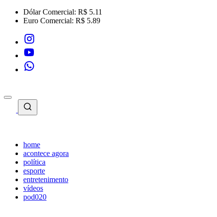
Dólar Comercial:
R$ 5.11
Euro Comercial:
R$ 5.89
home
acontece agora
política
esporte
entretenimento
vídeos
pod020