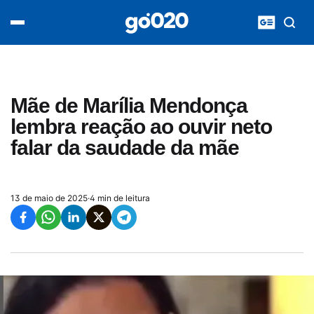
Home
acontece agora
política
esporte
entretenimento
Mãe de Marília Mendonça
vídeos
lembra reação ao ouvir neto
pod020
falar da saudade da mãe
13 de maio de 2025
·
4 min de leitura