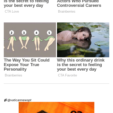
📹 @vaticannewspt