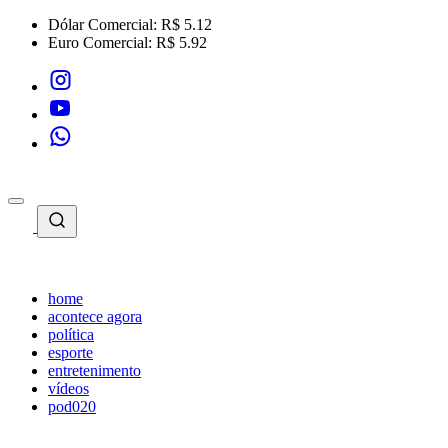
Dólar Comercial:
R$ 5.12
Euro Comercial:
R$ 5.92
home
acontece agora
política
esporte
entretenimento
vídeos
pod020