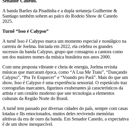
Senador Canedo.
A banda Barões da Pisadinha e a dupla sertaneja Guilherme &
Santiago também sobem ao palco do Rodeio Show de Canedo
2025.
Turnê “Isso é Calypso”
A turnê Isso é Calypso marca um momento especial e nostálgico na
carreira de Joelma. Iniciada em 2022, ela celebra os grandes
sucessos da banda Calypso, grupo que consagrou a cantora como
um dos maiores nomes da música brasileira nos anos 2000.
Com uma proposta vibrante e cheia de energia, Joelma revisita
músicas que marcaram época, como “A Lua Me Traiu”, “Dançando
Calypso”, “Pra Te Esquecer” e “Voando pro Pará”. Mais do que um
show, Isso é Calypso é uma experiência sensorial. O espetáculo traz
coreografias marcantes, figurinos exuberantes já característicos da
artista e um cenário moderno que une tecnologia a elementos
culturais da Região Norte do Brasil.
A turnê tem passado por diversas cidades do país, sempre com casas
lotadas e fãs emocionados, muitos deles revivendo memórias
afetivas da era de ouro da banda. Em Senador Canedo, a expectativa
é de um show inesquecível.