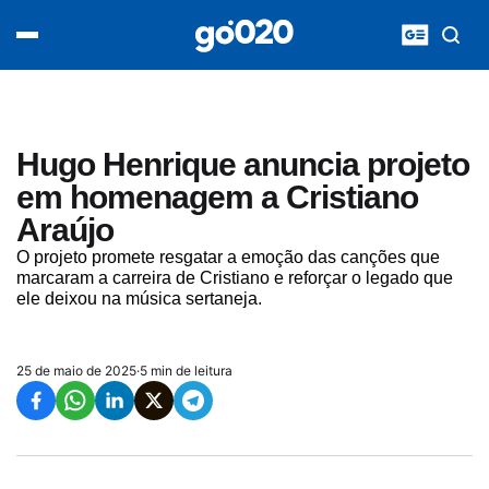
Home
acontece agora
política
esporte
entretenimento
Hugo Henrique anuncia projeto
vídeos
em homenagem a Cristiano
pod020
Araújo
O projeto promete resgatar a emoção das canções que
marcaram a carreira de Cristiano e reforçar o legado que
ele deixou na música sertaneja.
25 de maio de 2025
·
5 min de leitura